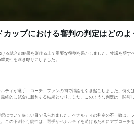
子ワールドカップにおける審判の判定はど
カップにおける試合の結果を形作る上で重要な役割を果たしました。物議を醸
の重要性を浮き彫りにしました。
ナルティが選手、コーチ、ファンの間で議論を引き起こしました。例え
に試合に勝利する結果となりました。このような判定は、関与したチームに l
解釈について厳しい目で見られました。ペナルティの判定の不一致は、
た。この予測不可能性は、選手がペナルティを避けるためにアプローチ