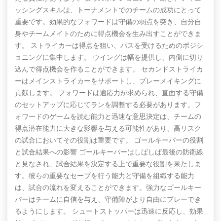
ッシングスキルは、トーナメントでのチームの成功にとって
重要です。効果的なフォワードは守備の弱点を突き、自分自
身やチームメイトのために得点機会を生み出すことができま
す。 ストライカーは得点を狙い、パスを受けるためのポジシ
ョニングに集中します。 ウイングは幅を提供し、内側に切り
込んで得点機会を作ることができます。 セカンドストライカ
ーはメインストライカーをサポートし、プレーメイキングに
貢献します。 フォワードは適応力が求められ、直面する守備
のセットアップに応じてランを調整する必要があります。フ
ォワードのゲームを読む能力と迅速な意思決定は、チームの
得点潜在能力に大きな影響を与える可能性があり、高リスク
の試合においてその役割は重要です。 ゴールキーパーの役割
と試合結果への影響 ゴールキーパーはしばしば最後の防衛線
と見なされ、試合結果を決定する上で重要な役割を果たしま
す。彼らの重要なセーブを行う能力と守備を組織する能力
は、試合の流れを変えることができます。強力なゴールキー
パーはチームに自信を与え、守備陣がより自由にプレーでき
るようにします。 シュートストッパーは迅速に反応し、効果