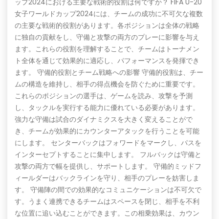
ップ2024における主要な戦術的役割は何ですか？ FIFA U-20
女子ワールドカップ2024には、チームの成功に不可欠な複数
の主要な戦術的役割があります。各ポジションは全体の戦略
に独自の貢献をし、守備と攻撃の両方のプレーに影響を与え
ます。これらの役割を理解することで、チームはトーナメン
ト全体を通じて効果的に適応し、パフォーマンスを発揮でき
ます。 守備的役割とチーム戦略への影響 守備的役割は、チー
ムの構造を維持し、相手の得点機会を防ぐために重要です。
これらのポジションの選手は、ゲームを読み、攻撃を予測
し、タックルを実行する能力に優れている必要があります。
強力な守備は試合のダイナミクスを大きく変えることがで
き、チームが効果的にカウンターアタックを行うことを可能
にします。 センターバックはフォワードをマークし、パスを
インターセプトすることに集中します。 フルバックは守備と
攻撃の両方で幅を提供し、サポートします。 守備的ミッドフ
ィールダーはバックラインを守り、相手のプレーを妨害しま
す。 守備陣の間での効果的なコミュニケーションは不可欠で
す。うまく連携できるチームはスペースを閉じ、相手を不利
な位置に追い込むことができます。この相乗効果は、カウン