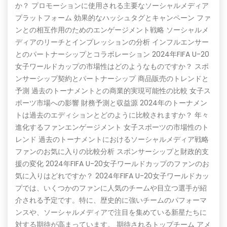
か？ プロモーションに使用される主要なソーシャルメディア
プラットフォーム 効果的なハッシュタグとキャンペーン ファ
ンとの相互作用のためのエンゲージメント戦略 ソーシャルメ
ディアのリーチとインプレッションの分析 インフルエンサー
とのパートナーシップとコラボレーション 2024年FIFA U-20
女子ワールドカップの市場性はどのようなものですか？ スポ
ンサーシップ契約とパートナーシップ 商品販売のトレンドと
予測 過去のトーナメントとの商業的実現可能性の比較 女子ス
ポーツ市場への影響 財務予測と収益源 2024年のトーナメン
トは過去のエディションとどのように比較されますか？ 年々
進化するファンエンゲージメント 女子スポーツの市場性のト
レンド 過去のトーナメントにおけるソーシャルメディア戦略
ファンのお気に入りの比較分析 スポンサーシップと財政的支
援の変化 2024年FIFA U-20女子ワールドカップのファンのお
気に入りはどれですか？ 2024年FIFA U-20女子ワールドカッ
プでは、いくつかのファンに人気のチームや目立つ選手が紹
介される予定です。特に、歴史的に強いチームのパフォーマ
ンスや、ソーシャルメディアで注目を集めている新星たちに
対する期待が高まっています。 期待されるトップチーム アメ