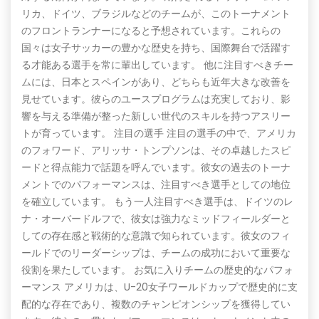
リカ、ドイツ、ブラジルなどのチームが、このトーナメント
のフロントランナーになると予想されています。これらの
国々は女子サッカーの豊かな歴史を持ち、国際舞台で活躍す
る才能ある選手を常に輩出しています。 他に注目すべきチー
ムには、日本とスペインがあり、どちらも近年大きな改善を
見せています。彼らのユースプログラムは充実しており、影
響を与える準備が整った新しい世代のスキルを持つアスリー
トが育っています。 注目の選手 注目の選手の中で、アメリカ
のフォワード、アリッサ・トンプソンは、その卓越したスピ
ードと得点能力で話題を呼んでいます。彼女の過去のトーナ
メントでのパフォーマンスは、注目すべき選手としての地位
を確立しています。 もう一人注目すべき選手は、ドイツのレ
ナ・オーバードルフで、彼女は強力なミッドフィールダーと
しての存在感と戦術的な意識で知られています。彼女のフィ
ールドでのリーダーシップは、チームの成功において重要な
役割を果たしています。 お気に入りチームの歴史的なパフォ
ーマンス アメリカは、U-20女子ワールドカップで歴史的に支
配的な存在であり、複数のチャンピオンシップを獲得してい