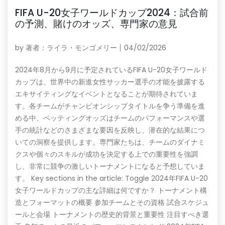
FIFA U-20女子ワールドカップ2024：試合前
の予測、賭けのオッズ、専門家の意見
by
著者：ライラ・モンゴメリー
04/02/2026
2024年8月から9月に予定されているFIFA U-20女子ワールド
カップは、世界中の新進女性サッカー選手の才能を披露する
エキサイティングなイベントとなることが期待されていま
す。各チームがチャンピオンシップタイトルを争う準備を進
める中、ベッティングオッズはチームのパフォーマンスや選
手の統計などのさまざまな要因を反映し、潜在的な結果につ
いての洞察を提供します。専門家たちは、チームのダイナミ
クスや個々のスキルが成功を決定する上での重要性を強調
し、非常に競争の激しいトーナメントになると予想していま
す。 Key sections in the article: Toggle 2024年FIFA U-20
女子ワールドカップの主な詳細は何ですか？ トーナメント構
造とフォーマットの概要 参加チームとその資格 試合スケジュ
ールと会場 トーナメントの歴史的背景と重要性 注目すべき選