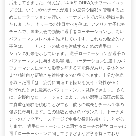
活用してきました。例えば、2019年のFIFA女子ワールドカッ
プでは、いくつかのチームが選手の疲労や怪我を管理するた
めにローテーションを行い、トーナメントでの深い進出を果
たしました。 もう一つの注目すべき例は、アメリカ女子代表
チームで、国際大会で頻繁に選手をローテーションし、高い
パフォーマンスレベルを維持しています。これらの歴史的な
事例は、トーナメントの成功を達成するための選手ローテー
ションの効果を示しています。 選手ローテーションが選手の
パフォーマンスに与える影響 選手ローテーションは選手のパ
フォーマンスに大きな影響を与える可能性があり、身体的お
よび精神的な新鮮さを維持するのに役立ちます。十分な休息
を取った選手は、疲労に関連する怪我を負う可能性が低く、
呼ばれたときに最高のパフォーマンスを発揮できます。 さら
に、定期的なローテーションにより、若い選手は高圧の状況
で貴重な経験を積むことができ、彼らの成長とチーム全体の
強さに寄与します。この経験と若さのバランスは、トーナメ
ントのノックアウトステージで重要な役割を果たすことがあ
ります。 選手ローテーションに関するコーチの哲学 コーチは
選手ローテーションに関してさまざまな哲学を持っており、