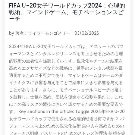
FIFA U-20女子ワールドカップ2024：心理的
戦術、マインドゲーム、モチベーションスピ
ーチ
by
著者：ライラ・モンゴメリー
03/02/2026
2024年FIFA U-20女子ワールドカップは、アスリートのパフ
ォーマンスとメンタルレジリエンスを向上させるための心理
的戦術の重要性を強調しています。視覚化やチームの結束を
高めるエクササイズなどの戦略は、選手のメンタル状態を最
適化するために不可欠であり、マインドゲームはチームのダ
イナミクスに影響を与えることで結果に大きな影響を与える
ことがあります。さらに、モチベーショナルスピーチは選手
を鼓舞し、士気を高め、団結を促進する役割を果たし、これ
はこの高リスクの競技において成功するための重要な要素で
す。 Key sections in the article: Toggle 2024年FIFA U-20
女子ワールドカップで使用される心理的戦術は何ですか？ パ
フォーマンス向上のための視覚化技術 集中力を高めるための
フォーカス戦略 アスリートのためのストレス管理法 信頼を築