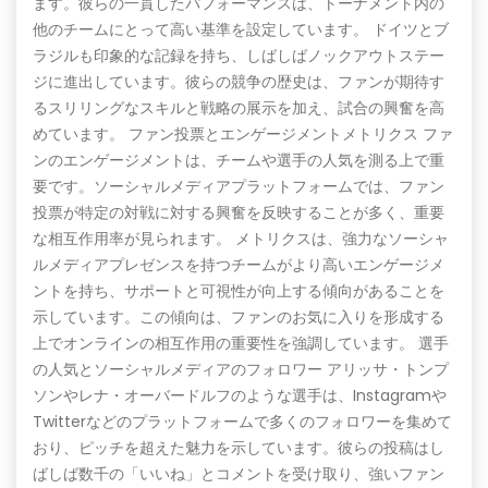
ます。彼らの一貫したパフォーマンスは、トーナメント内の
他のチームにとって高い基準を設定しています。 ドイツとブ
ラジルも印象的な記録を持ち、しばしばノックアウトステー
ジに進出しています。彼らの競争の歴史は、ファンが期待す
るスリリングなスキルと戦略の展示を加え、試合の興奮を高
めています。 ファン投票とエンゲージメントメトリクス ファ
ンのエンゲージメントは、チームや選手の人気を測る上で重
要です。ソーシャルメディアプラットフォームでは、ファン
投票が特定の対戦に対する興奮を反映することが多く、重要
な相互作用率が見られます。 メトリクスは、強力なソーシャ
ルメディアプレゼンスを持つチームがより高いエンゲージメ
ントを持ち、サポートと可視性が向上する傾向があることを
示しています。この傾向は、ファンのお気に入りを形成する
上でオンラインの相互作用の重要性を強調しています。 選手
の人気とソーシャルメディアのフォロワー アリッサ・トンプ
ソンやレナ・オーバードルフのような選手は、Instagramや
Twitterなどのプラットフォームで多くのフォロワーを集めて
おり、ピッチを超えた魅力を示しています。彼らの投稿はし
ばしば数千の「いいね」とコメントを受け取り、強いファン