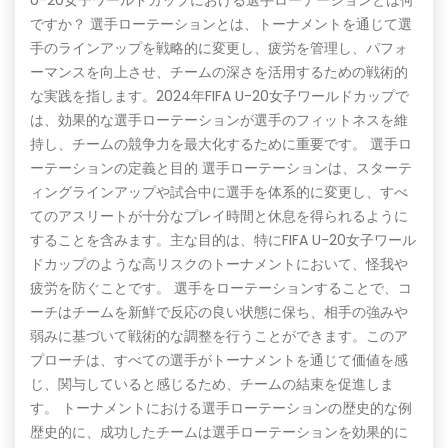
ですか？ 選手ローテーションとは、トーナメントを通じて選
手のラインアップを戦略的に変更し、疲労を管理し、パフォ
ーマンスを向上させ、チームの深さを活用するための戦術的
な実践を指します。2024年FIFA U-20女子ワールドカップで
は、効果的な選手ローテーションが選手のフィットネスを維
持し、チームの競争力を最大化するために重要です。 選手ロ
ーテーションの定義と目的 選手ローテーションは、スターテ
ィングラインアップや試合中に選手を体系的に変更し、すべ
てのアスリートが十分なプレイ時間と休息を得られるように
することを含みます。主な目的は、特にFIFA U-20女子ワール
ドカップのような高リスクのトーナメントにおいて、怪我や
疲労を防ぐことです。 選手をローテーションすることで、コ
ーチはチームを新鮮で反応の良い状態に保ち、相手の強みや
弱みに基づいて戦術的な調整を行うことができます。このア
プローチは、すべての選手がトーナメントを通じて価値を感
じ、関与していると感じるため、チームの結束を促進しま
す。 トーナメントにおける選手ローテーションの歴史的な例
歴史的に、成功したチームは選手ローテーションを効果的に