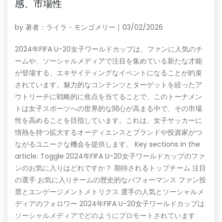
感、市場性
by
著者：ライラ・モンゴメリー
03/02/2026
2024年FIFA U-20女子ワールドカップは、ファンに人気のチ
ームや、ソーシャルメディアで注目を集めている新たな才能
が登場する、エキサイティングなイベントになることが約束
されています。魅力的なコンテンツとターゲットを絞ったア
ウトリーチに戦略的に焦点を当てることで、このトーナメン
トは女子スポーツへの世界的な関心が高まる中で、その市場
性を高めることを目指しています。これは、女子サッカーに
情熱を持つ拡大するオーディエンスとブランドや投資家がつ
ながるユニークな機会を提供します。 Key sections in the
article: Toggle 2024年FIFA U-20女子ワールドカップのファ
ンのお気に入りはどれですか？ 期待されるトップチーム 注目
の選手 お気に入りチームの歴史的なパフォーマンス ファン投
票とエンゲージメントメトリクス 選手の人気とソーシャルメ
ディアのフォロワー 2024年FIFA U-20女子ワールドカップは
ソーシャルメディアでどのようにプロモートされています