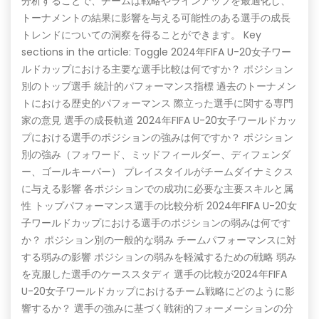
分析することで、チームは戦略やラインアップを最適化し、
トーナメントの結果に影響を与える可能性のある選手の成長
トレンドについての洞察を得ることができます。 Key
sections in the article: Toggle 2024年FIFA U-20女子ワー
ルドカップにおける主要な選手比較は何ですか？ ポジション
別のトップ選手 統計的パフォーマンス指標 過去のトーナメン
トにおける歴史的パフォーマンス 際立った選手に関する専門
家の意見 選手の成長軌道 2024年FIFA U-20女子ワールドカッ
プにおける選手のポジションの強みは何ですか？ ポジション
別の強み（フォワード、ミッドフィールダー、ディフェンダ
ー、ゴールキーパー） プレイスタイルがチームダイナミクス
に与える影響 各ポジションでの成功に必要な主要スキルと属
性 トップパフォーマンス選手の比較分析 2024年FIFA U-20女
子ワールドカップにおける選手のポジションの弱みは何です
か？ ポジション別の一般的な弱み チームパフォーマンスに対
する弱みの影響 ポジションの弱みを軽減するための戦略 弱み
を克服した選手のケーススタディ 選手の比較が2024年FIFA
U-20女子ワールドカップにおけるチーム戦略にどのように影
響するか？ 選手の強みに基づく戦術的フォーメーションの分