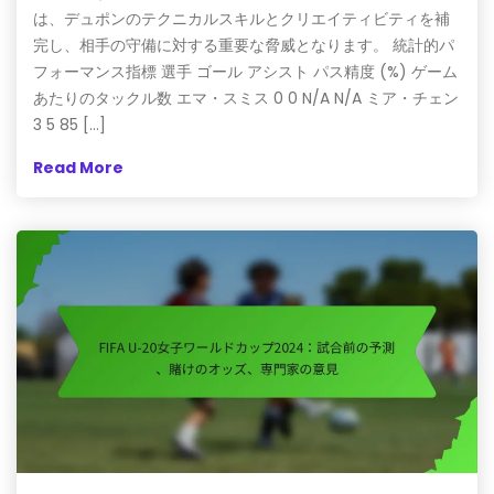
は、デュポンのテクニカルスキルとクリエイティビティを補
完し、相手の守備に対する重要な脅威となります。 統計的パ
フォーマンス指標 選手 ゴール アシスト パス精度 (%) ゲーム
あたりのタックル数 エマ・スミス 0 0 N/A N/A ミア・チェン
3 5 85 […]
Read More