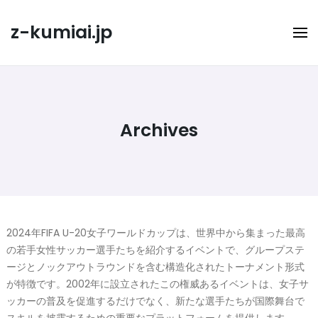
Skip
to
z-kumiai.jp
content
Archives
2024年FIFA U-20女子ワールドカップは、世界中から集まった最高
の若手女性サッカー選手たちを紹介するイベントで、グループステ
ージとノックアウトラウンドを含む構造化されたトーナメント形式
が特徴です。2002年に設立されたこの権威あるイベントは、女子サ
ッカーの普及を促進するだけでなく、新たな選手たちが国際舞台で