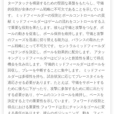
ターアタックを構築するための堅固な基盤をもたらし、守備
的役割が全体のチーム戦略に不可欠であることを示していま
す。 ミッドフィールダーの役割とボールコントロールへの貢
献 ミッドフィールダーはゲームの流れをコントロールする上
で重要な役割を果たします。彼らは守備と攻撃をつなぎ、ボ
ールの動きを促進し、ボール保持を維持します。守備と攻撃
のフェーズを迅速に切り替える能力は、バランスの取れたチ
ーム戦略にとって不可欠です。 セントラルミッドフィールダ
ーはテンポを決定し、ボールを効果的に配分します。 アタッ
キングミッドフィールダーはビジョンと創造性を通じて得点
機会を生み出します。 守備的ミッドフィールダーはボールを
回収し、プレーを中断することに集中します。 ミッドフィー
ルダーは多様性を持ち、試合状況に応じてプレースタイルを
適応させる必要があります。たとえば、守備をサポートする
ために後ろに下がったり、攻撃に参加するために前に出たり
する必要があり、ゲームのコントロールを維持し、ペースを
決定する上での重要性を示しています。 フォワードの役割と
得点における重要性 フォワードは主にチャンスをゴールに変
える責任があります。彼らのポジショニング、動き、フィニ