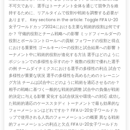
不可欠であり、選手はトーナメント全体を通じて競争力を維
持するために、リアルタイムで役割や戦術を調整する必要が
あります。 Key sections in the article: Toggle FIFA U-20
女子ワールドカップ2024における主要な戦術的役割は何です
か？ 守備的役割とチーム戦略への影響 ミッドフィールダーの
役割とボールコントロールへの貢献 フォワードの役割と得点
における重要性 ゴールキーパーの役割と試合結果への影響 ト
ーナメント中に戦術的役割が進化する方法 選手はどのように
ポジションでの多様性を示すのか？ 複数の役割で優れた選手
の例 チームダイナミクスにおける選手の多様性の利点 試合で
多様性が重要な状況 選手の多様性を高めるためのトレーニン
グ方法 チームは試合中にどのように戦術を適応させるのか？
相手の戦略に基づく一般的な戦術的調整 試合中の負傷が戦術
的決定に与える影響 変化する試合状況や環境への対応 成功し
た戦術的適応のケーススタディ トーナメントで最も効果的な
フォーメーションはどれですか？ FIFA U-20女子ワールドカ
ップで使用される人気のフォーメーションの概要 異なる戦術
的フォーメーションの利点と欠点 FIFA U-20女子ワールドカ