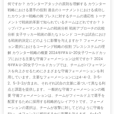
何ですか？ カウンターアタックの原則を理解する カウンター
戦略における選手の役割 過去のトーナメントにおける成功し
たカウンター戦略の例 プレスに対するチームの適応性 トーナ
メントで戦術的革新で知られているチームはどれですか？ ト
ップパフォーマンスチームの戦術分析 戦術アプローチの比較
分析 女子サッカー戦術の新たなトレンド コーチは試合におけ
る戦術的決定にどのように影響を与えますか？ フォーメーシ
ョン選択におけるコーチング戦略の役割 プレスシステムの理
解 カウンター戦略の概要 2024年FIFA U-20女子ワールドカッ
プにおける主要な守備フォーメーションは何ですか？ 2024
年FIFA U-20女子ワールドカップでは、チームがパフォーマン
スを向上させるためにさまざまな守備フォーメーションを利
用しています。主要なフォーメーションには4-4-2、3-5-
2、5-3-2が含まれ、それぞれ試合の文脈に基づいて異なる利
点と課題を提供します。 一般的な守備フォーメーションの概
要 守備フォーメーションは、チームがフィールド上で選手を
配置するために採用する戦略的なレイアウトです。フォーメ
ーションの選択は、チームが攻撃に対してどのように守備を
行い、オフェンスに移行するかに影響を与えます。4-4-2、