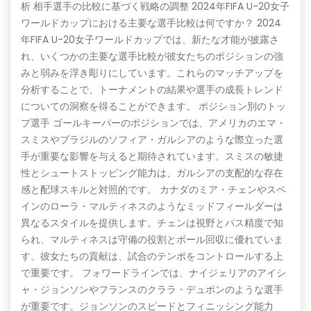
析 相手選手の比較に基づく戦略の調整 2024年FIFA U-20女子
ワールドカップにおける主要な選手比較は何ですか？ 2024
年FIFA U-20女子ワールドカップでは、新たな才能が披露さ
れ、いくつかの主要な選手比較が彼女たちのポジションの強
みと弱みを浮き彫りにしています。これらのマッチアップを
分析することで、トーナメントの結果や選手の成長トレンド
についての洞察を得ることができます。 ポジション別のトッ
プ選手 ゴールキーパーのポジションでは、アメリカのエマ・
スミスやブラジルのソフィア・ガルシアのような際立った選
手が重要な影響を与えると期待されています。スミスの敏捷
性とシュートストッピング能力は、ガルシアの支配的な存在
感と配球スキルと対照的です。 カナダのミア・チェンやスペ
インのローラ・マルティネスのようなミッドフィールダーは
異なるスタイルを提供します。チェンは視野とパス精度で知
られ、マルティネスは守備の役割とボール回収に優れていま
す。彼女たちの貢献は、試合のテンポをコントロールする上
で重要です。 フォワードラインでは、ナイジェリアのアイシ
ャ・ジョンソンやフランスのクララ・デュポンのような選手
が重要です。ジョンソンのスピードとフィニッシング能力