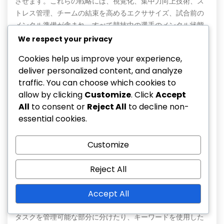
させます。これらの戦略には、視覚化、集中力向上技術、ス
トレス管理、チームの結束を高めるエクササイズ、試合前の
メンタル準備が含まれ、すべて競技中の選手のメンタル状態
を最適化することを目的としています。 パフォーマンス向上
We respect your privacy
のための視覚化技術 視覚化は、特定のスキルやゲームシナリ
Cookies help us improve your experience,
オをメンタルでリハーサルすることでパフォーマンスを向上
deliver personalized content, and analyze
させる手法です。アスリートは、さまざまな状況で成功する
traffic. You can choose which cookies to
自分自身の鮮明なメンタルイメージを作成し、これが自信を
allow by clicking
Customize
. Click
Accept
高め、不安を軽減することができます。この技術は、試合前
All
to consent or
Reject All
to decline non-
に挑戦に対するメンタルの準備をするためによく使用されま
essential cookies.
す。 効果的な視覚化のための重要なステップは以下の通りで
す： 気を散らさない静かな場所を見つける。 目を閉じて、望
Customize
ましい結果を詳細に想像する。 すべての感覚を取り入れて、
視覚化をできるだけリアルにする。 視覚化を定期的に実践す
Reject All
ることで、試合中の集中力が向上し、より大きなコントロー
ル感を得ることができます。 集中力を高めるためのフォーカ
Accept All
ス戦略 フォーカス戦略は、アスリートが高圧の状況下で集中
力を維持するのに役立ちます。具体的な目標を設定したり、
タスクを管理可能な部分に分けたり、キーワードを使用した