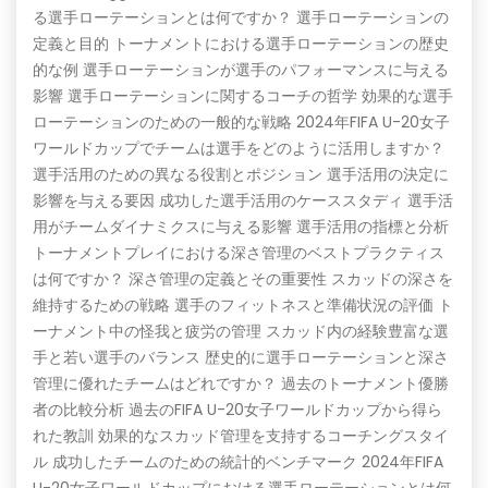
る選手ローテーションとは何ですか？ 選手ローテーションの
定義と目的 トーナメントにおける選手ローテーションの歴史
的な例 選手ローテーションが選手のパフォーマンスに与える
影響 選手ローテーションに関するコーチの哲学 効果的な選手
ローテーションのための一般的な戦略 2024年FIFA U-20女子
ワールドカップでチームは選手をどのように活用しますか？
選手活用のための異なる役割とポジション 選手活用の決定に
影響を与える要因 成功した選手活用のケーススタディ 選手活
用がチームダイナミクスに与える影響 選手活用の指標と分析
トーナメントプレイにおける深さ管理のベストプラクティス
は何ですか？ 深さ管理の定義とその重要性 スカッドの深さを
維持するための戦略 選手のフィットネスと準備状況の評価 ト
ーナメント中の怪我と疲労の管理 スカッド内の経験豊富な選
手と若い選手のバランス 歴史的に選手ローテーションと深さ
管理に優れたチームはどれですか？ 過去のトーナメント優勝
者の比較分析 過去のFIFA U-20女子ワールドカップから得ら
れた教訓 効果的なスカッド管理を支持するコーチングスタイ
ル 成功したチームのための統計的ベンチマーク 2024年FIFA
U-20女子ワールドカップにおける選手ローテーションとは何