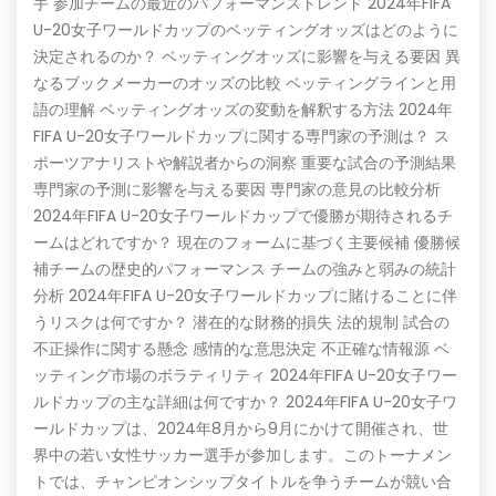
手 参加チームの最近のパフォーマンストレンド 2024年FIFA
U-20女子ワールドカップのベッティングオッズはどのように
決定されるのか？ ベッティングオッズに影響を与える要因 異
なるブックメーカーのオッズの比較 ベッティングラインと用
語の理解 ベッティングオッズの変動を解釈する方法 2024年
FIFA U-20女子ワールドカップに関する専門家の予測は？ ス
ポーツアナリストや解説者からの洞察 重要な試合の予測結果
専門家の予測に影響を与える要因 専門家の意見の比較分析
2024年FIFA U-20女子ワールドカップで優勝が期待されるチ
ームはどれですか？ 現在のフォームに基づく主要候補 優勝候
補チームの歴史的パフォーマンス チームの強みと弱みの統計
分析 2024年FIFA U-20女子ワールドカップに賭けることに伴
うリスクは何ですか？ 潜在的な財務的損失 法的規制 試合の
不正操作に関する懸念 感情的な意思決定 不正確な情報源 ベ
ッティング市場のボラティリティ 2024年FIFA U-20女子ワー
ルドカップの主な詳細は何ですか？ 2024年FIFA U-20女子ワ
ールドカップは、2024年8月から9月にかけて開催され、世
界中の若い女性サッカー選手が参加します。このトーナメン
トでは、チャンピオンシップタイトルを争うチームが競い合